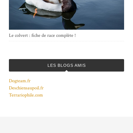
Le colvert : fiche de race complète !
LES BLOGS AMIS
Dogteam.fr
Deschiensaupoil.fr
Terrariophile.com