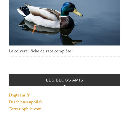
Le colvert : fiche de race complète !
LES BLOGS AMIS
Dogteam.fr
Deschiensaupoil.fr
Terrariophile.com