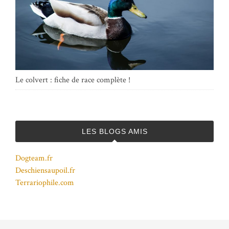
Le colvert : fiche de race complète !
LES BLOGS AMIS
Dogteam.fr
Deschiensaupoil.fr
Terrariophile.com